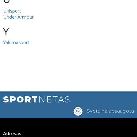
Uhlsport
Under Armour
Y
Yakimasport
SPORT
NETAS
Svetainė apsaugota
Adresas: