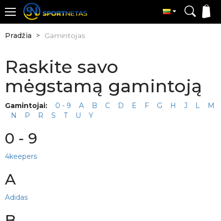
Pradžia
Gamintojas
Raskite savo
mėgstamą gamintoją
Gamintojai:
0 - 9
A
B
C
D
E
F
G
H
J
L
M
N
P
R
S
T
U
Y
0 - 9
4keepers
A
Adidas
B