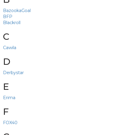
BazookaGoal
BFP
Blackroll
C
Cawila
D
Derbystar
E
Erima
F
FOX40