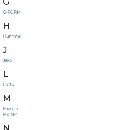
G
G-FORM
H
Hummel
J
Jako
L
Lotto
M
Mizuno
Molten
N