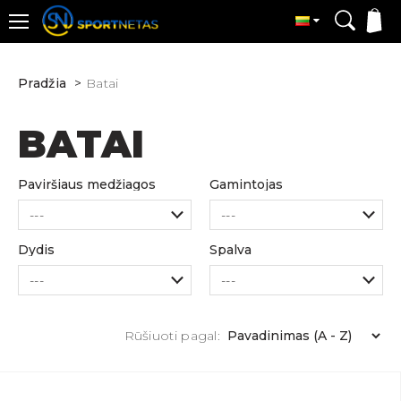
Pradžia
Batai
BATAI
Paviršiaus medžiagos
Gamintojas
Dydis
Spalva
Rūšiuoti pagal: