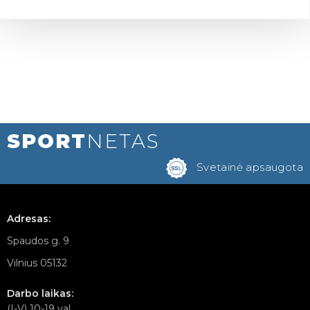
SPORT
NETAS
Svetainė apsaugota
Adresas:
Spaudos g. 9
Vilnius 05132
Darbo laikas:
(I-V) 10-19 val.