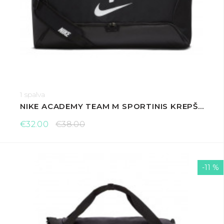
1 spalva
NIKE ACADEMY TEAM M SPORTINIS KREPŠYS
€32.00
€38.00
-11 %