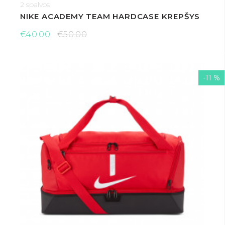
2 spalvos
NIKE ACADEMY TEAM HARDCASE KREPŠYS
€40.00
€50.00
-11 %