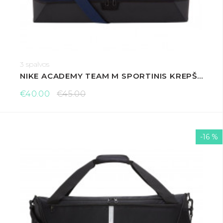
3 spalvos
NIKE ACADEMY TEAM M SPORTINIS KREPŠYS
€40.00
€45.00
-16 %