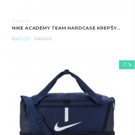
3 spalvos
NIKE ACADEMY TEAM HARDCASE KREPŠYS M
€40.00
€45.00
-11 %