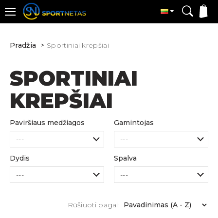
Pradžia
Sportiniai krepšiai
SPORTINIAI
KREPŠIAI
Paviršiaus medžiagos
Gamintojas
Dydis
Spalva
Rūšiuoti pagal: