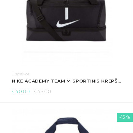
3 spalvos
NIKE ACADEMY TEAM M SPORTINIS KREPŠYS
€40.00
€45.00
-13 %