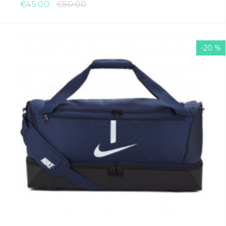
€45.00
€50.00
-20 %