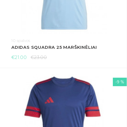
10 spalvos
ADIDAS SQUADRA 25 MARŠKINĖLIAI
€21.00
€23.00
-9 %