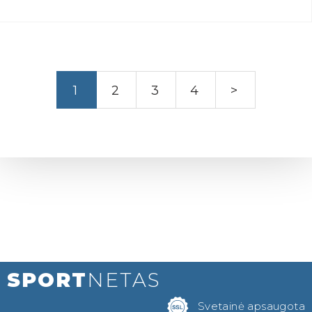
1
2
3
4
>
SPORT
NETAS
Svetainė apsaugota