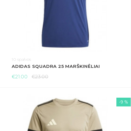
10 spalvos
ADIDAS SQUADRA 25 MARŠKINĖLIAI
€21.00
€23.00
-9 %