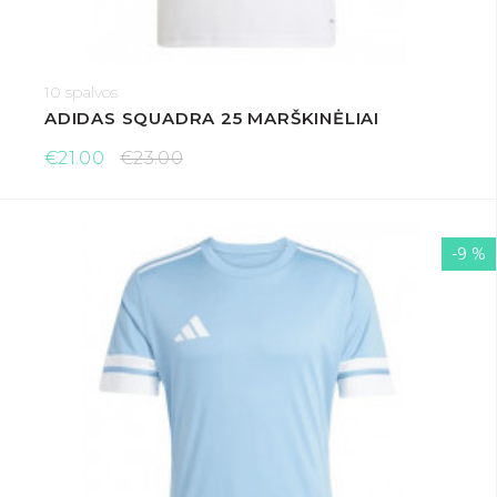
10 spalvos
ADIDAS SQUADRA 25 MARŠKINĖLIAI
€21.00
€23.00
-9 %