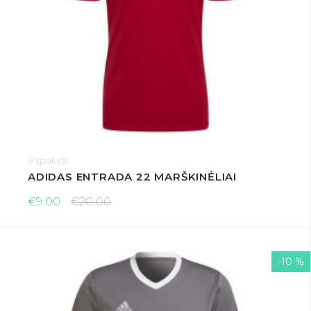
5 spalvos
ADIDAS ENTRADA 22 MARŠKINĖLIAI
€9.00
€20.00
-10 %