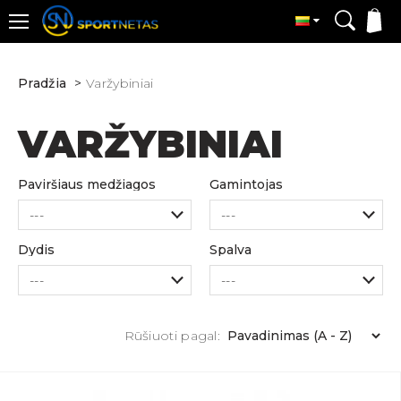
Pradžia
Varžybiniai
VARŽYBINIAI
Paviršiaus medžiagos
Gamintojas
Dydis
Spalva
Rūšiuoti pagal: