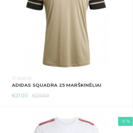
10 spalvos
ADIDAS SQUADRA 25 MARŠKINĖLIAI
€21.00
€23.00
-9 %