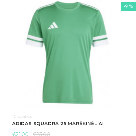
-9 %
10 spalvos
ADIDAS SQUADRA 25 MARŠKINĖLIAI
€21.00
€23.00