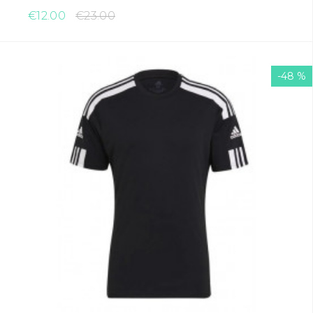
€12.00
€23.00
-48 %