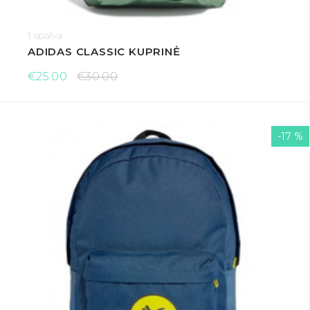
1 spalva
ADIDAS CLASSIC KUPRINĖ
€25.00
€30.00
-17 %