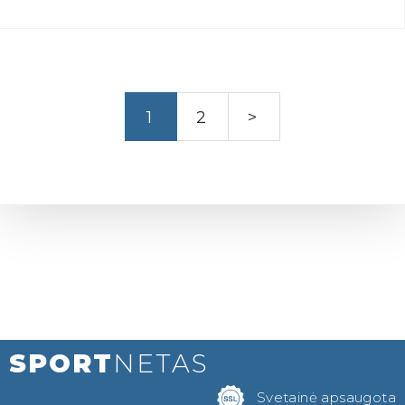
1
2
>
SPORT
NETAS
Svetainė apsaugota