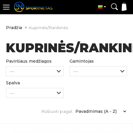
Pradžia
Kuprinės/Rankinės
KUPRINĖS/RANKIN
Paviršiaus medžiagos
Gamintojas
Spalva
Rūšiuoti pagal: