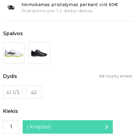
Nemokamas pristatymas perkant virš 60€
Pristatome per 1-2 darbo dienas.
Spalvos
Dydis
Dydžių lentelė
41 1/3
42
Kiekis
Į krepšelį