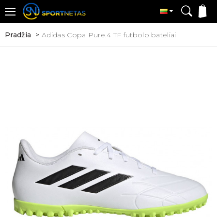
Pradžia
Adidas Copa Pure.4 TF futbolo bateliai